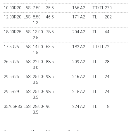
10.00R20
L5S
7.50
35.5
166 A2
TT/TL
270
12.00R20
L5S
8.50-
46.5
171 A2
TL
202
1.3
18.00R25
L5S
13.00-
78.5
204 A2
TL
44
2.5
17.5R25
L5S
14.00-
63.5
182 A2
TT/TL
72
1.5
26.5R25
L5S
22.00-
88.5
209 A2
TL
28
3.0
29.5R25
L5S
25.00-
98.5
216 A2
TL
24
3.5
29.5R29
L5S
25.00-
98.5
218 A2
TL
24
3.5
35/65R33
L5S
28.00-
96
224 A2
TL
18
3.5