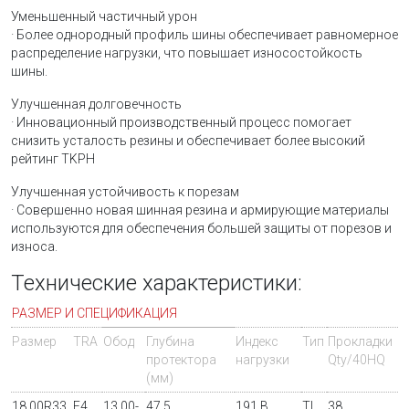
Уменьшенный частичный урон
· Более однородный профиль шины обеспечивает равномерное
распределение нагрузки, что повышает износостойкость
шины.
Улучшенная долговечность
· Инновационный производственный процесс помогает
снизить усталость резины и обеспечивает более высокий
рейтинг TKPH
Улучшенная устойчивость к порезам
· Совершенно новая шинная резина и армирующие материалы
используются для обеспечения большей защиты от порезов и
износа.
Технические характеристики:
РАЗМЕР И СПЕЦИФИКАЦИЯ
Размер
TRA
Обод
Глубина
Индекс
Тип
Прокладки
протектора
нагрузки
Qty/40HQ
(мм)
18.00R33
E4
13.00-
47.5
191 B
TL
38