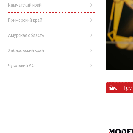
Камчатский край
Приморский край
Амурская область
Хабаровский край
Чукотский АО
Гру