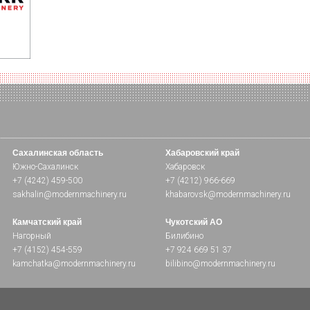
Сахалинская область
Хабаровский край
Южно-Сахалинск
Хабаровск
+7 (4242) 459-500
+7 (4212) 966-669
sakhalin@modernmachinery.ru
khabarovsk@modernmachinery.ru
Камчатский край
Чукотский АО
Нагорный
Билибино
+7 (4152) 454-559
+7 924 669 51 37
kamchatka@modernmachinery.ru
bilibino@modernmachinery.ru