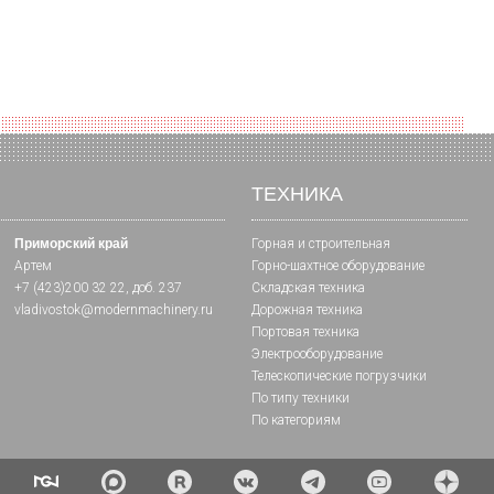
ТЕХНИКА
Приморский край
Горная и cтроительная
Артем
Горно-шахтное оборудование
+7 (423)200 32 22
, доб. 237
Складская техника
vladivostok@modernmachinery.ru
Дорожная техника
Портовая техника
Электрооборудование
Телескопические погрузчики
По типу техники
По категориям