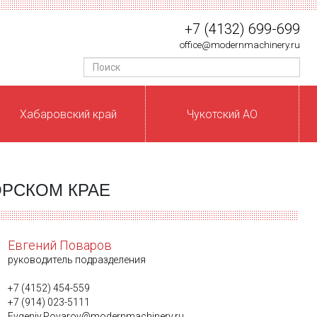
+7 (4132) 699-699
office@modernmachinery.ru
Хабаровский край
Чукотский АО
РСКОМ КРАЕ
Евгений Поваров
руководитель подразделения
+7 ‎‎(4152) 454-559
+7 (914) 023-5111
Evgeniy.Povarov@modernmachinery.ru