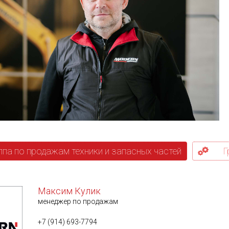
ппа по продажам техники и запасных частей
Г
Максим Кулик
менеджер по продажам
+7 (914) 693-7794