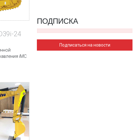
ПОДПИСКА
D39i-24
Подписаться на новости
енной
равления iMC