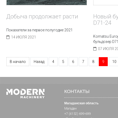
Добыча продолжает расти
Новый б
D71-24
Показатели за первое полугодие 2021
Komatsu Euro
14 ИЮЛЯ 2021
бульдозер D7
07 ИЮЛЯ 2
В начало
Назад
4
5
6
7
8
9
10
КОНТАКТЫ
Магаданская область
Магадан
+7 (4132) 699-699