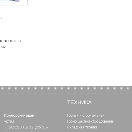
-
 полностью
ора
ТЕХНИКА
Приморский край
Горная и cтроительная
Артем
Горно-шахтное оборудование
+7 (423)200 32 22
, доб. 237
Складская техника