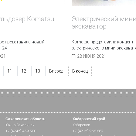
Электрический мини
ульдозер Komatsu
экскаватор
Komatsu представила концепт
pe представила новый
электрического мини-экскават
1-24
28 ИЮНЯ 2021
021
11
12
13
Вперед
В конец
Сахалинская область
Хабаровский край
Южно-Сахалинск
Хабаровск
+7 (4242) 459-500
+7 (4212) 966-669