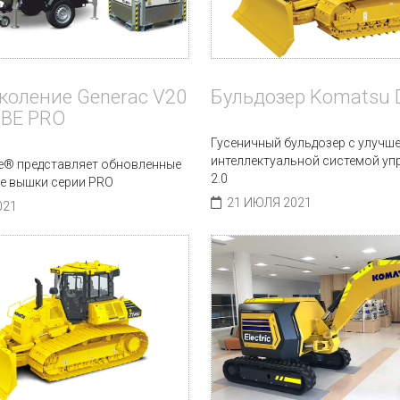
коление Generac V20
Бульдозер Komatsu 
UBE PRO
Гусеничный бульдозер с улучш
интеллектуальной системой уп
le® представляет обновленные
2.0
е вышки серии PRO
21 ИЮЛЯ 2021
021