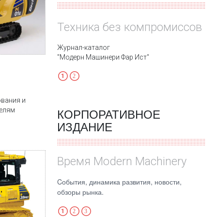
Техника без компромиссов
Журнал-каталог
"Модерн Машинери Фар Ист"
ования и
телям
КОРПОРАТИВНОЕ
ИЗДАНИЕ
Время Modern Machinery
Cобытия, динамика развития, новости,
обзоры рынка.