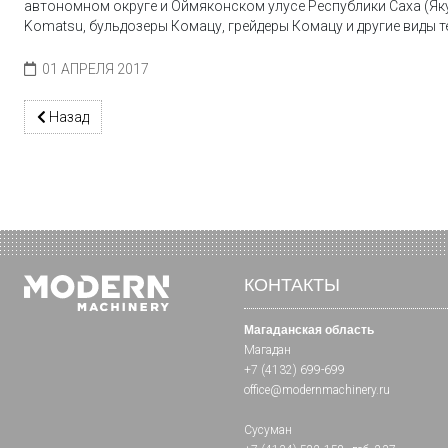
автономном округе и Оймяконском улусе Республики Саха (Яку
Komatsu, бульдозеры Комацу, грейдеры Комацу и другие виды 
01 АПРЕЛЯ 2017
Предыдущий: KOMATSU PC210NLC-8
Назад
КОНТАКТЫ
Магаданская область
Магадан
+7 (4132) 699-699
office@modernmachinery.ru
Сусуман