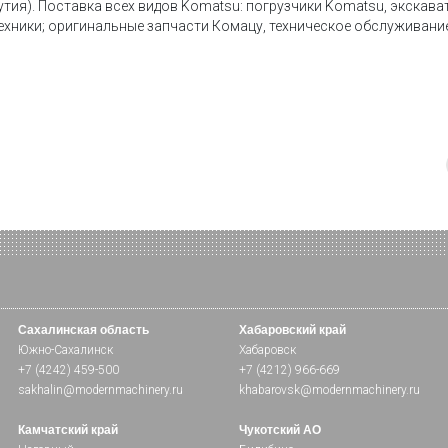
тия). Поставка всех видов Komatsu: погрузчики Komatsu, экскав
техники; оригинальные запчасти Комацу, техническое обслуживание
Сахалинская область
Хабаровский край
Южно-Сахалинск
Хабаровск
+7 (4242) 459-500
+7 (4212) 966-669
sakhalin@modernmachinery.ru
khabarovsk@modernmachinery.ru
Камчатский край
Чукотский АО