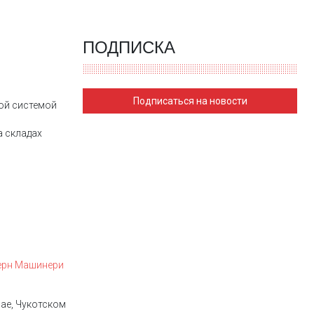
ПОДПИСКА
Подписаться на новости
ой системой
а складах
ерн Машинери
ае, Чукотском