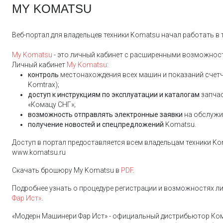
MY KOMATSU
Веб-портал для владельцев техники Komatsu начал работать в
My Komatsu
- это личный кабинет с расширенными возможност
Личный кабинет
My Komatsu
:
контроль
местонахождения всех машин и показаний счетч
Komtrax);
доступ к инструкциям по эксплуатации и каталогам
запчас
«Комацу СНГ»;
возможность отправлять электронные заявки
на обслужи
получение новостей и спецпредложений
Komatsu.
Доступ в портал предоставляется всем владельцам техники Ko
www.komatsu.ru
Скачать брошюру My Komatsu в
PDF
.
Подробнее узнать о процедуре регистрации и возможностях л
Фар Ист»
.
«Модерн Машинери Фар Ист» - официальный дистрибьютор Кома