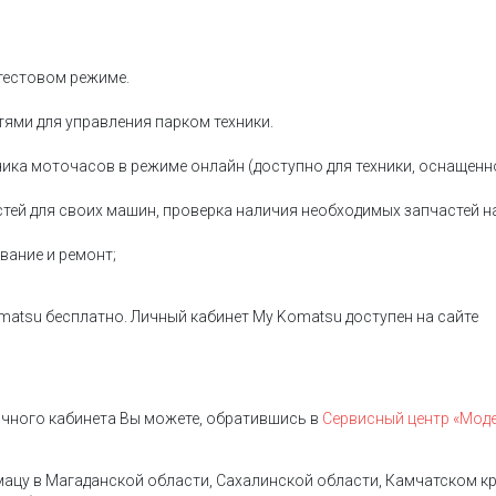
 тестовом режиме.
ями для управления парком техники.
ика моточасов в режиме онлайн (доступно для техники, оснащенн
тей для своих машин, проверка наличия необходимых запчастей н
вание и ремонт;
matsu бесплатно. Личный кабинет My Komatsu доступен на сайте
ичного кабинета Вы можете, обратившись в
Сервисный центр «Мод
цу в Магаданской области, Сахалинской области, Камчатском кр