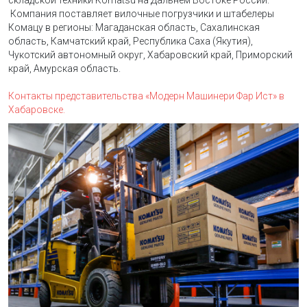
складской техники Komatsu на Дальнем Востоке России.
Компания поставляет вилочные погрузчики и штабелеры
Комацу в регионы: Магаданская область, Сахалинская
область, Камчатский край, Республика Саха (Якутия),
Чукотский автономный округ, Хабаровский край, Приморский
край, Амурская область.
Контакты представительства «Модерн Машинери Фар Ист» в
Хабаровске.