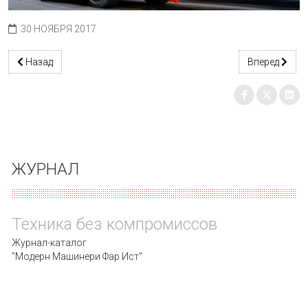
30 НОЯБРЯ 2017
Предыдущий: Сезон высоких результатов
Следующий: 
Назад
Вперед
ЖУРНАЛ
Техника без компромиссов
Журнал-каталог
"Модерн Машинери Фар Ист"