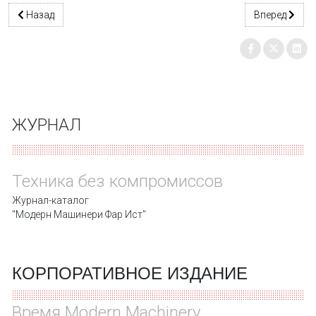
Предыдущий: Первый готов!
Следующий: 
Назад
Вперед
ЖУРНАЛ
Техника без компромиссов
Журнал-каталог
"Модерн Машинери Фар Ист"
КОРПОРАТИВНОЕ ИЗДАНИЕ
Время Modern Machinery