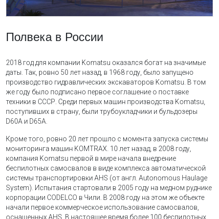
Полвека в России
2018 год для компании Komatsu оказался богат на значимые
даты. Так, ровно 50 лет назад, в 1968 году, было запущено
производство гидравлических экскаваторов Komatsu. В том
же году было подписано первое соглашение о поставке
техники в СССР. Среди первых машин производства Komatsu,
поступивших в страну, были трубоукладчики и бульдозеры
D60A и D65A.
Кроме того, ровно 20 лет прошло с момента запуска системы
мониторинга машин KOMTRAX. 10 лет назад, в 2008 году,
компания Komatsu первой в мире начала внедрение
беспилотных самосвалов в виде комплекса автоматической
системы транспортировки AHS (от англ. Autonomous Haulage
System). Испытания стартовали в 2005 году на медном руднике
корпорации CODELCO в Чили. В 2008 году на этом же объекте
начали первое коммерческое использование самосвалов,
оснащенных AHS. В настоящее время более 100 беспилотных