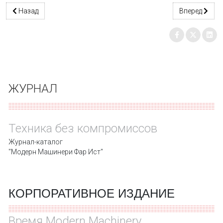
Предыдущий: Новые погрузчики
Следующий: С
Назад
Вперед
ЖУРНАЛ
Техника без компромиссов
Журнал-каталог
"Модерн Машинери Фар Ист"
КОРПОРАТИВНОЕ ИЗДАНИЕ
Время Modern Machinery