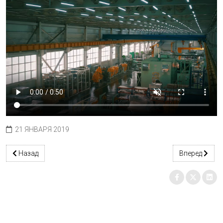
21 ЯНВАРЯ 2019
Предыдущий: Komatsu Mining Corp. на Дальнем Востоке
Следующий: 
Назад
Вперед