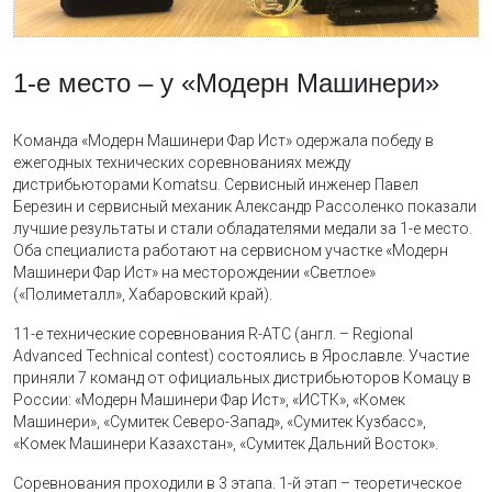
1-е место – у «Модерн Машинери»
Команда «Модерн Машинери Фар Ист» одержала победу в
ежегодных технических соревнованиях между
дистрибьюторами Komatsu. Сервисный инженер Павел
Березин и сервисный механик Александр Рассоленко показали
лучшие результаты и стали обладателями медали за 1-е место.
Оба специалиста работают на сервисном участке «Модерн
Машинери Фар Ист» на месторождении «Светлое»
(«Полиметалл», Хабаровский край).
11-е технические соревнования R-ATC (англ. – Regional
Advanced Technical contest) состоялись в Ярославле. Участие
приняли 7 команд от официальных дистрибьюторов Комацу в
России: «Модерн Машинери Фар Ист», «ИСТК», «Комек
Машинери», «Сумитек Северо-Запад», «Сумитек Кузбасс»,
«Комек Машинери Казахстан», «Сумитек Дальний Восток».
Соревнования проходили в 3 этапа. 1-й этап – теоретическое