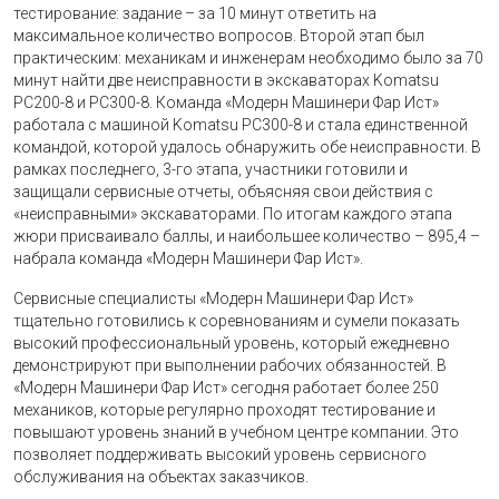
тестирование: задание – за 10 минут ответить на
максимальное количество вопросов. Второй этап был
практическим: механикам и инженерам необходимо было за 70
минут найти две неисправности в экскаваторах Komatsu
PC200-8 и PC300-8. Команда «Модерн Машинери Фар Ист»
работала с машиной Komatsu PC300-8 и стала единственной
командой, которой удалось обнаружить обе неисправности. В
рамках последнего, 3-го этапа, участники готовили и
защищали сервисные отчеты, объясняя свои действия с
«неисправными» экскаваторами. По итогам каждого этапа
жюри присваивало баллы, и наибольшее количество – 895,4 –
набрала команда «Модерн Машинери Фар Ист».
Сервисные специалисты «Модерн Машинери Фар Ист»
тщательно готовились к соревнованиям и сумели показать
высокий профессиональный уровень, который ежедневно
демонстрируют при выполнении рабочих обязанностей. В
«Модерн Машинери Фар Ист» сегодня работает более 250
механиков, которые регулярно проходят тестирование и
повышают уровень знаний в учебном центре компании. Это
позволяет поддерживать высокий уровень сервисного
обслуживания на объектах заказчиков.