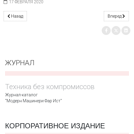
17 ФЕВРАЛЯ 2020
Предыдущий: С Днем защитника Отечества!
Следующий: К
Назад
Вперед
ЖУРНАЛ
Техника без компромиссов
Журнал-каталог
"Модерн Машинери Фар Ист"
КОРПОРАТИВНОЕ ИЗДАНИЕ