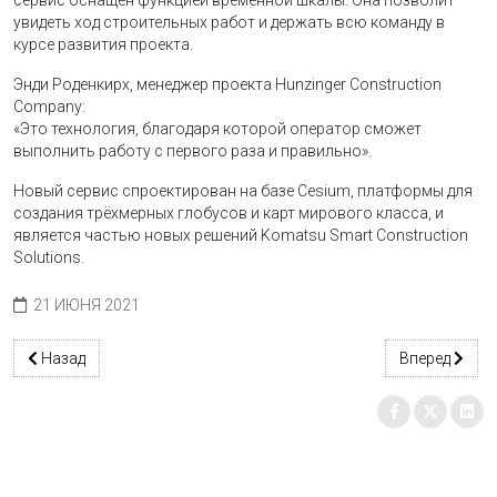
сервис оснащен функцией временной шкалы. Она позволит
увидеть ход строительных работ и держать всю команду в
курсе развития проекта.
Энди Роденкирх, менеджер проекта Hunzinger Construction
Company:
«Это технология, благодаря которой оператор сможет
выполнить работу с первого раза и правильно».
Новый сервис спроектирован на базе Cesium, платформы для
создания трёхмерных глобусов и карт мирового класса, и
является частью новых решений Komatsu Smart Construction
Solutions.
21 ИЮНЯ 2021
Предыдущий: Электрический мини-экскаватор
Следующий: 
Назад
Вперед