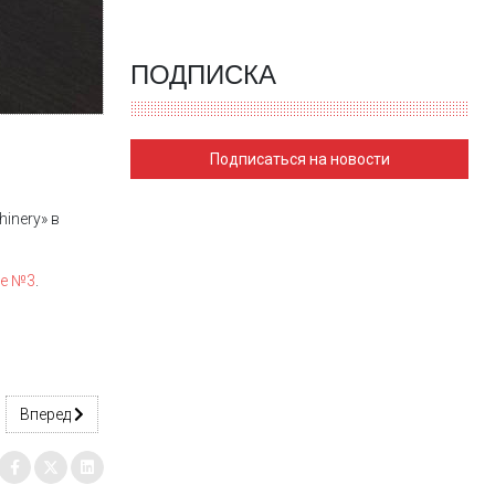
ПОДПИСКА
Подписаться на новости
inery» в
ие №3
.
Следующий: Визит в Центр «Реман»
Вперед