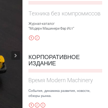
Техника без компромиссов
Журнал-каталог
"Модерн Машинери Фар Ист"
КОРПОРАТИВНОЕ
Next
ИЗДАНИЕ
Время Modern Machinery
Cобытия, динамика развития, новости,
обзоры рынка.