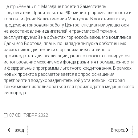
Центр «Реман» в г. Магадане посетил Заместитель
Председателя Правительства РФ - министр промышленности и
торговли Денис Валентинович Мантуров. В ходе визита ему
продемонстрировали работу Центра, специализирующегося
на восстановлении двигателей и трансмиссий техники,
эксплуатируемой на объектах горнодобывающего комплекса
Дальнего Востока, планы по наладке выпуска собственных
расходников для техники с организацией литейного
производства. Для реализации данного проекта планируется
использование механизмов фонда развития промышленности
и федеральные программы льготного кредитования. В рамках
новых проектов рассматривается вопрос оснащения
предприятия воздухоразделительной установкой, которая
также может использоваться для производства медицинского
кислорода.
07 СЕНТЯБРЯ 2022
Предыдущий: Строительство новой базы на Наталкинском ГОК
Следующий: П
Назад
Вперед