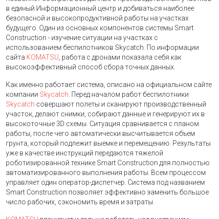
в единый Информационный центр и добиваться наиболее
безопасной и высокопродуктивной работы на участках
будущего. Один из основных компонентов системы Smart
Construction - изучение ситуации на участках с
использованием беспилотников Skycatch. По информации
сайта
KOMATSU
, работа с дронами показала себя как
высокоэффективный способ сбора точных данных.
Как именно работает система, описано на официальном сайте
компании
Skycatch
. Перед началом работ беспилотники
Skycatch
совершают полеты и сканируют производственный
участок, делают снимки, собирают данные и генерируют их в
высокоточные 3D схемы. Ситуация сравнивается с планом
работы, после чего автоматически высчитывается объем
грунта, который подлежит выемке и перемещению. Результаты
уже в качестве инструкций передаются тяжелой
роботизированной технике Smart Construction для полностью
автоматизированного выполнения работы. Всем процессом
управляет один оператор-диспетчер. Система под названием
Smart Construction позволяет эффективно заменить большое
число рабочих, сэкономить время и затраты.