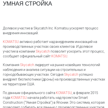
УМНАЯ СТРОЙКА
Долевое участие в Skycatch Inc. Komatsu ускоряет процесс
внедрения инноваций.
KOMATSU
активно работает над внедрением инноваций на
производственных участках своих клиентов. И долевое
участие в компании
Skycatch
позволит ускорить этот процесс,
сообщает официальный сайт
KOMATSU
.
Компания
Skycatch
лидирует на рынке новейших технологий
наблюдения и анализа ситуации на строительных и
горнодобывающих участках. Сегодня
Skycatch
успешно
внедряет беспилотники (дроны) на производственных участках
на территории США.
По данным официального сайта
KOMATSU
, в феврале 2015
года
KOMATSU
начала работать над проектом Smart
Construction (“Умная Стройка”) в Японии. Это система, которая
позволяет собирать все данные с производственных участков