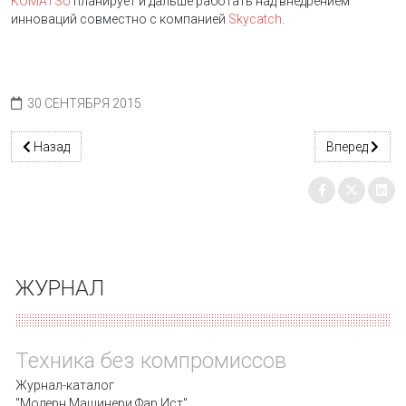
KOMATSU
планирует и дальше работать над внедрением
инноваций совместно с компанией
Skycatch
.
30 СЕНТЯБРЯ 2015
Предыдущий: ДВИГАТЕЛИ CUMMINS
Следующий: 
Назад
Вперед
ЖУРНАЛ
Техника без компромиссов
Журнал-каталог
"Модерн Машинери Фар Ист"