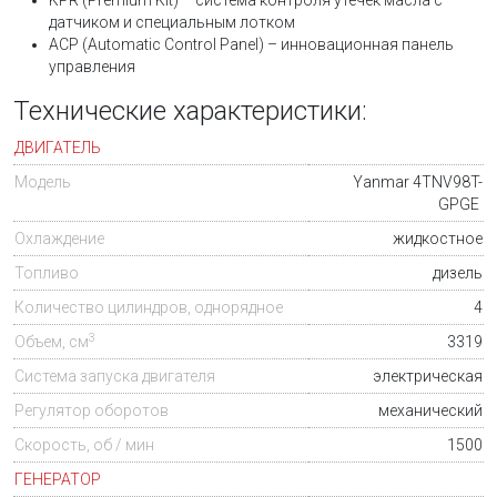
KPR (Premium Kit) – система контроля утечек масла с
датчиком и специальным лотком
ACP (Automatic Control Panel) – инновационная панель
управления
Технические характеристики:
ДВИГАТЕЛЬ
Модель
Yanmar 4TNV98T-
GPGE
Охлаждение
жидкостное
Топливо
дизель
Количество цилиндров, однорядное
4
3
Объем, см
3319
Система запуска двигателя
электрическая
Регулятор оборотов
механический
Скорость, об / мин
1500
ГЕНЕРАТОР