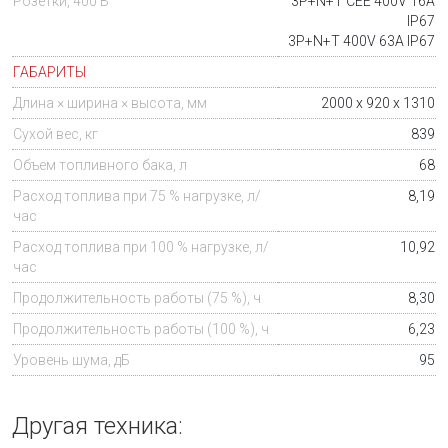
Розетки, 400 В
3P+N+T CEE 400V 16A
IP67
3P+N+T 400V 63A IP67
ГАБАРИТЫ
Длина × ширина × высота, мм
2000 x 920 x 1310
Сухой вес, кг
839
Объем топливного бака, л
68
Расход топлива при 75 % нагрузке, л/
8,19
час
Расход топлива при 100 % нагрузке, л/
10,92
час
Продолжительность работы (75 %), ч
8,30
Продолжительность работы (100 %), ч
6,23
Уровень шума, дБ
95
Другая техника: