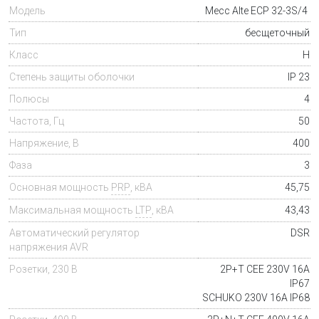
Модель
Mecc Alte
ECP 32-3S/4
Тип
бесщеточный
Класс
H
Степень защиты оболочки
IP 23
Полюсы
4
Частота, Гц
50
Напряжение, В
400
Фаза
3
Основная мощность
PRP
, кВА
45,75
Максимальная мощность
LTP
, кВА
43,43
Автоматический регулятор
DSR
напряжения AVR
Розетки, 230 В
2P+T CEE 230V 16A
IP67
SCHUKO 230V 16A IP68