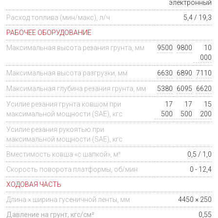
электронный
Расход топлива (мин/макс), л/ч
5,4 / 19,3
РАБОЧЕЕ ОБОРУДОВАНИЕ
Максимальная высота резания грунта, мм
9500
9800
10
000
Максимальная высота разгрузки, мм
6630
6890
7110
Максимальная глубина резания грунта, мм
5380
6095
6620
Усилие резания грунта ковшом при
17
17
15
максимальной мощности (SAE), кгс
500
500
200
Усилие резания рукоятью при
максимальной мощности (SAE), кгс
Вместимость ковша «с шапкой», м³
0,5 / 1,0
Скорость поворота платформы, об/мин
0 - 12,4
ХОДОВАЯ ЧАСТЬ
Длина × ширина гусеничной ленты, мм
4450 × 250
Давление на грунт, кгс/см²
0,55