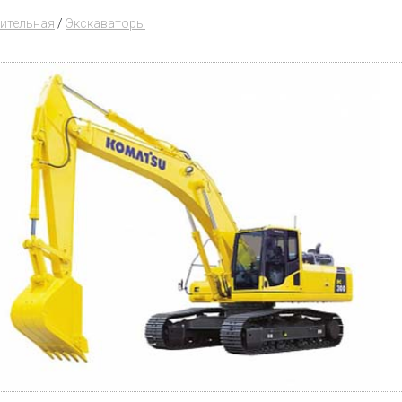
оительная
/
Экскаваторы