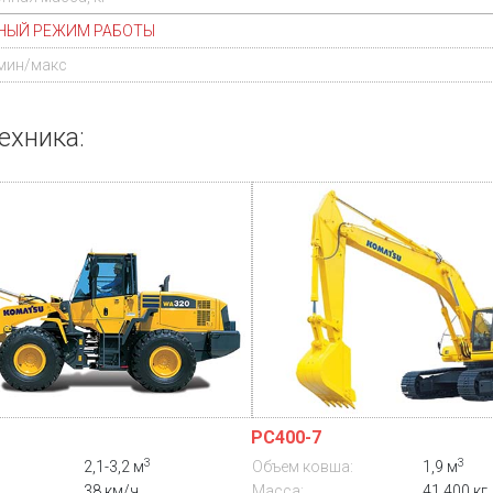
НЫЙ РЕЖИМ РАБОТЫ
мин/макс
ехника:
PC400-7
3
3
2,1-3,2 м
Объем ковша:
1,9 м
38 км/ч
Масса:
41 400 кг