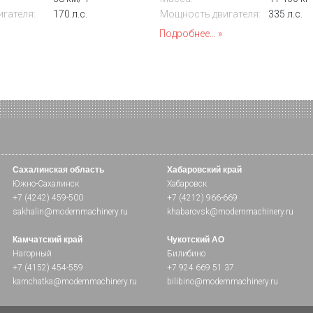
гателя:
170 л.с.
Мощность двигателя:
335 л.с.
Подробнее...
Сахалинская область
Хабаровский край
Южно-Сахалинск
Хабаровск
+7 (4242) 459-500
+7 (4212) 966-669
sakhalin@modernmachinery.ru
khabarovsk@modernmachinery.ru
Камчатский край
Чукотский АО
Нагорный
Билибино
+7 (4152) 454-559
+7 924 669 51 37
kamchatka@modernmachinery.ru
bilibino@modernmachinery.ru