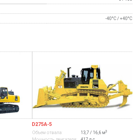
-40°C / +40°C
D275A-5
3
Объем отвала:
13,7 / 16,6 м
Мощность двигателя:
417 л.с.