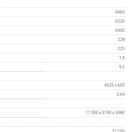
9460
6520
6400
228
225
1,4
9,5
4625 × 600
0,64
11 300
x 3190 x 3480
31 100