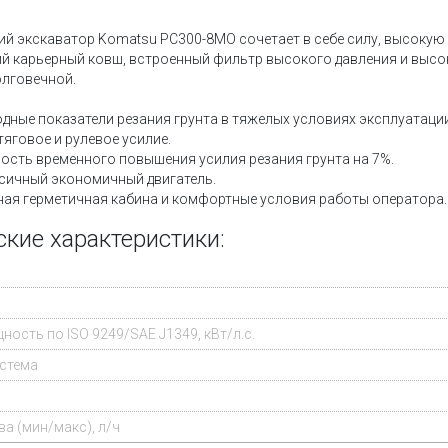
ий экскаватор Komatsu PC300-8MO сочетает в себе силу, высокую
й карьерный ковш, встроенный фильтр высокого давления и выс
олговечной.
дные показатели резания грунта в тяжелых условиях эксплуатации
яговое и рулевое усилие.
сть временного повышения усилия резания грунта на 7%.
ичный экономичный двигатель.
ая герметичная кабина и комфортные условия работы оператора.
ские характеристики:
ость по ISO 9249/SAE J1349, кВт/л.с.
стема
а (мин/макс), л/ч