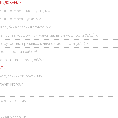
ОРУДОВАНИЕ
 высота резания грунта, мм
 высота разгрузки, мм
 глубина резания грунта, мм
ия грунта ковшом при максимальной мощности (SAE), kH
ия рукоятью при максимальной мощности (SAE), kH
ковша «с шапкой», м³
орота платформы, об/мин
СТЬ
на гусеничной ленты, мм
рунт, кгс/см²
на × высота, мм
нная масса, кг