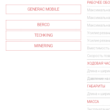
РАБОЧЕЕ ОБ
GENERAC MOBILE
Максимальная
Максимальная
BERCO
Максимальная
Усилие резан
TECHKING
Усилие резан
MINERING
Вместимость 
Скорость пов
ХОДОВАЯ ЧА
Длина × шири
Давление на г
ГАБАРИТЫ
Длина × шири
МАССА
Эксплуатацио