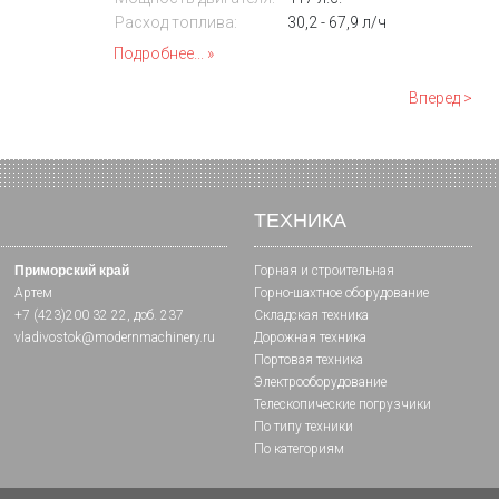
Расход топлива:
30,2 - 67,9 л/ч
Подробнее...
Вперед >
ТЕХНИКА
Приморский край
Горная и cтроительная
Артем
Горно-шахтное оборудование
+7 (423)200 32 22
, доб. 237
Складская техника
vladivostok@modernmachinery.ru
Дорожная техника
Портовая техника
Электрооборудование
Телескопические погрузчики
По типу техники
По категориям