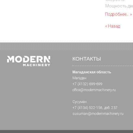
Мощность дви
Подробнее...
< Назад
КОНТАКТЫ
Магаданская область
Магадан
+7 (4132) 699-699
office@modernmachinery.ru
Сусуман
+7 (4134) 522-158
, доб. 237
susuman@modernmachinery.ru