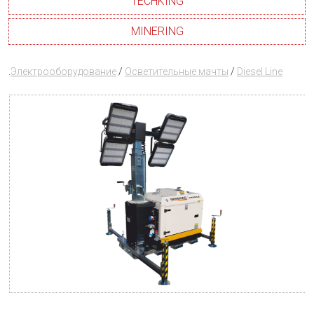
TECHKING
MINERING
.
Электрооборудование
/
Осветительные мачты
/
Diesel Line