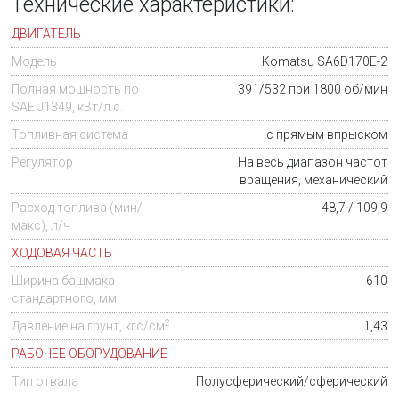
Технические характеристики:
ДВИГАТЕЛЬ
Модель
Komatsu SA6D170E-2
Полная мощность по
391/532 при 1800 об/мин
SAE J1349, кВт/л.с.
Топливная система
с прямым впрыском
Регулятор
На весь диапазон частот
вращения, механический
Расход топлива (мин/
48,7 / 109,9
макс), л/ч
ХОДОВАЯ ЧАСТЬ
Ширина башмака
610
стандартного, мм
2
Давление на грунт, кгс/см
1,43
РАБОЧЕЕ ОБОРУДОВАНИЕ
Тип отвала
Полусферический/сферический