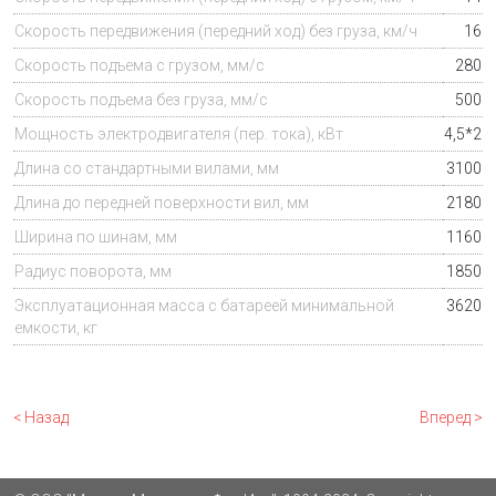
Скорость передвижения (передний ход) без груза, км/ч
16
Скорость подъема с грузом, мм/с
280
Скорость подъема без груза, мм/с
500
Мощность электродвигателя (пер. тока), кВт
4,5*2
Длина со стандартными вилами, мм
3100
Длина до передней поверхности вил, мм
2180
Ширина по шинам, мм
1160
Радиус поворота, мм
1850
Эксплуатационная масса
с батареей минимальной
3620
емкости, кг
< Назад
Вперед >