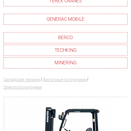
TEREX CRANES
GENERAC MOBILE
BERCO
TECHKING
MINERING
Складская техника
/
Вилочные погрузчики
/
Электропогрузчики