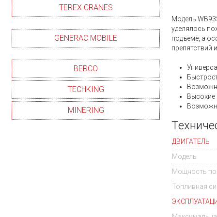
TEREX CRANES
Модель WB93S
уделялось по
GENERAC MOBILE
подъеме, а о
препятствий 
Универс
BERCO
Быстросъ
Возможн
TECHKING
Высокие 
Возможн
MINERING
Техниче
ДВИГАТЕЛЬ
Модель
Мощность по I
Топливная си
ЭКСПЛУАТАЦ
Максимальная