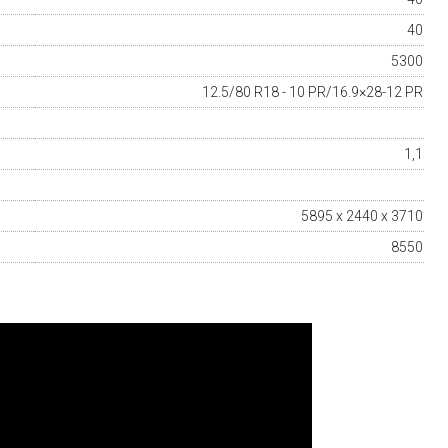
40
5300
12.5/80 R18 - 10 PR/16.9×28-12 PR
1,1
5895 x 2440 x 3710
8550