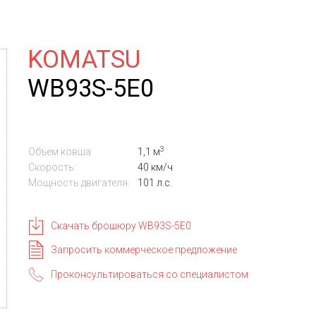
KOMATSU
WB93S-5E0
3
Объем ковша:
1,1 м
Скорость:
40 км/ч
Мощность двигателя:
101 л.с.
Скачать брошюру WB93S-5E0
Запросить коммерческое предложение
Проконсультироваться со специалистом