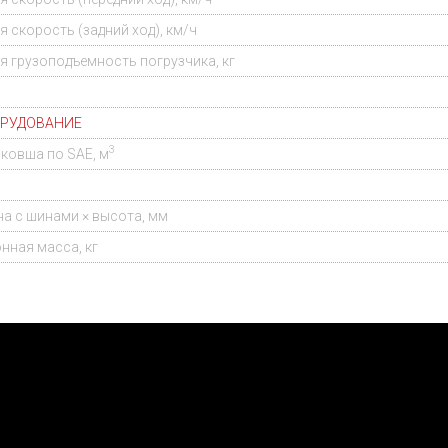
 скорость (задний ход), км/ч
 грузоподъемность погрузчика, кг
ОРУДОВАНИЕ
3
ковша по SAE, м
на с шинами × высота, мм
нная масса, кг