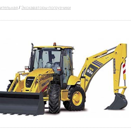
оительная
/
Экскаваторы-погрузчики