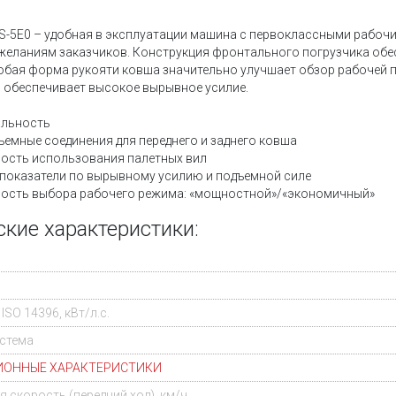
-5E0 – удобная в эксплуатации машина с первоклассными рабочи
желаниям заказчиков. Конструкция фронтального погрузчика обе
собая форма рукояти ковша значительно улучшает обзор рабочей п
и обеспечивает высокое вырывное усилие.
альность
емные соединения для переднего и заднего ковша
ость использования палетных вил
показатели по вырывному усилию и подъемной силе
ость выбора рабочего режима: «мощностной»/«экономичный»
ские характеристики:
SO 14396, кВт/л.с.
стема
ИОННЫЕ ХАРАКТЕРИСТИКИ
 скорость (передний ход), км/ч