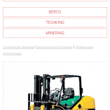
BERCO
TECHKING
MINERING
Складская техника
/
Вилочные погрузчики
/
Дизельные
погрузчики