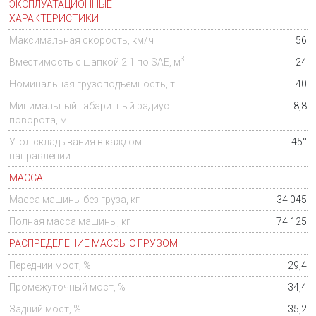
ЭКСПЛУАТАЦИОННЫЕ
ХАРАКТЕРИСТИКИ
Максимальная скорость, км/ч
56
3
Вместимость с шапкой 2:1 по SAE,
м
24
Номинальная грузоподъемность, т
40
Минимальный габаритный радиус
8,8
поворота,
м
Угол складывания в каждом
45°
направлении
МАССА
Масса машины без груза, кг
34 045
Полная масса машины, кг
74 125
РАСПРЕДЕЛЕНИЕ МАССЫ С ГРУЗОМ
Передний мост, %
29,4
Промежуточный мост, %
34,4
Задний мост, %
35,2