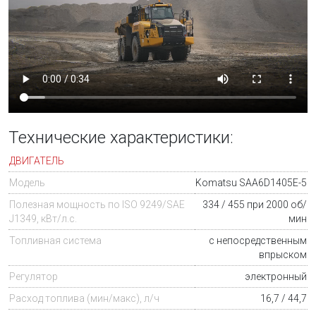
Технические характеристики:
ДВИГАТЕЛЬ
Модель
Komatsu SAA6D1405E-5
Полезная мощность по ISO 9249/SAE
334 / 455 при 2000 об/
J1349, кВт/л.с.
мин
Топливная система
с непосредственным
впрыском
Регулятор
электронный
Расход топлива (мин/макс), л/ч
16,7 / 44,7