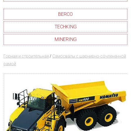
BERCO
TECHKING
MINERING
Горная и строительная
/
Самосвалы с шарнирно-сочлененной
рамой