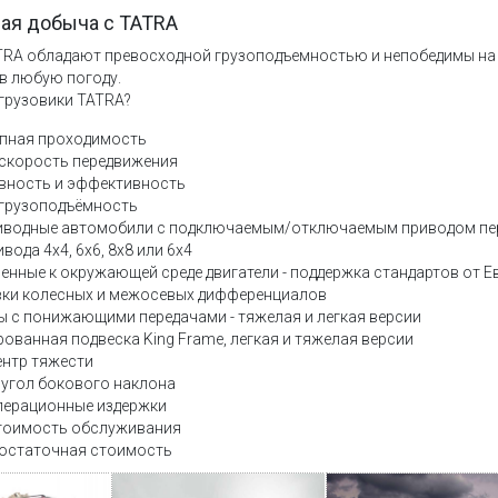
ая добыча с TATRA
TRA обладают превосходной грузоподъемностью и непобедимы на б
в любую погоду.
 грузовики TATRA?
пная проходимость
скорость передвижения
вность и эффективность
грузоподъёмность
водные автомобили с подключаемым/отключаемым приводом пе
вода 4x4, 6x6, 8x8 или 6x4
енные к окружающей среде двигатели - поддержка стандартов от Ев
ки колесных и межосевых дифференциалов
ы с понижающими передачами - тяжелая и легкая версии
ованная подвеска King Frame, легкая и тяжелая версии
ентр тяжести
угол бокового наклона
перационные издержки
тоимость обслуживания
остаточная стоимость