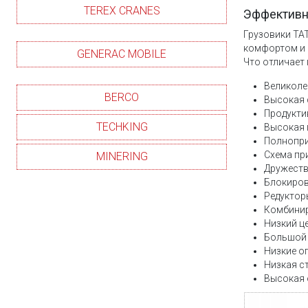
TEREX CRANES
Эффективн
Грузовики TA
комфортом и 
GENERAC MOBILE
Что отличает
Великоле
BERCO
Высокая 
Продукти
TECHKING
Высокая 
Полнопри
Схема при
MINERING
Дружеств
Блокиров
Редуктор
Комбинир
Низкий ц
Большой 
Низкие о
Низкая с
Высокая 