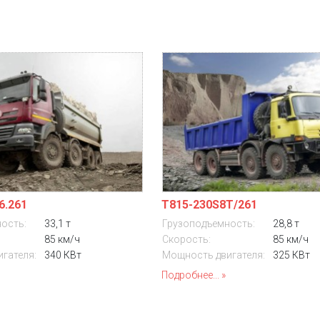
6.261
T815-230S8T/261
ость:
33,1 т
Грузоподъемность:
28,8 т
85 км/ч
Скорость:
85 км/ч
гателя:
340 КВт
Мощность двигателя:
325 КВт
Подробнее...