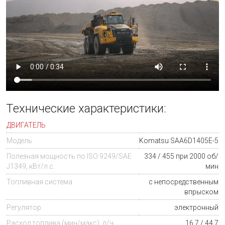
Технические характеристики:
ДВИГАТЕЛЬ
Модель
Komatsu SAA6D1405E-5
Полезная мощность по ISO 9249/SAE
334 / 455 при 2000 об/
J1349, кВт/л.с.
мин
Топливная система
с непосредственным
впрыском
Регулятор
электронный
Расход топлива (мин/макс), л/ч
16,7 / 44,7