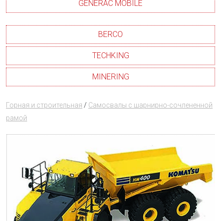
GENERAC MOBILE
BERCO
TECHKING
MINERING
Горная и строительная
/
Самосвалы с шарнирно-сочлененной
рамой