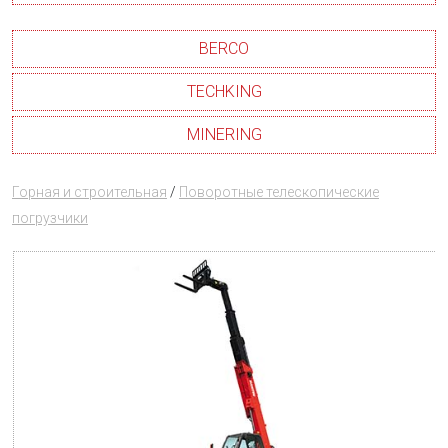
BERCO
TECHKING
MINERING
Горная и строительная
/
Поворотные телескопические
погрузчики