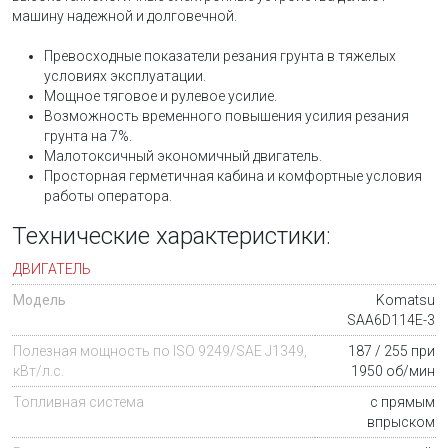
машину надежной и долговечной.
Превосходные показатели резания грунта в тяжелых
условиях эксплуатации.
Мощное тяговое и рулевое усилие.
Возможность временного повышения усилия резания
грунта на 7%.
Малотоксичный экономичный двигатель.
Просторная герметичная кабина и комфортные условия
работы оператора.
Технические характеристики:
ДВИГАТЕЛЬ
Модель
Komatsu
SAA6D114E-3
Полезная мощность по ISO 9249/SAE J1349,
187 / 255 при
кВт/л.с.
1950 об/мин
Топливная система
с прямым
впрыском