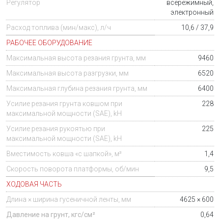
Регулятор
всережимный,
электронный
Расход топлива (мин/макс), л/ч
10,6 / 37,9
РАБОЧЕЕ ОБОРУДОВАНИЕ
Максимальная высота резания грунта, мм
9460
Максимальная высота разгрузки, мм
6520
Максимальная глубина резания грунта, мм
6400
Усилие резания грунта ковшом при
228
максимальной мощности (SAE), kH
Усилие резания рукоятью при
225
максимальной мощности (SAE), kH
Вместимость ковша «с шапкой», м³
1,4
Скорость поворота платформы, об/мин
9,5
ХОДОВАЯ ЧАСТЬ
Длина × ширина гусеничной ленты, мм
4625 × 600
Давление на грунт, кгс/см²
0,64