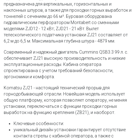
предназначена для вертикальных, горизонтальных и
наклонных шпуров, а также для проходки горных выработок и
тоннелей с сечением до 66 м². Буровая оборудована
гидравлическим перфоратором Montabert со сменными
моделями ZJD12 - 12 кВт; ZJD21 - 21 кВт. Вылет
телескопического податчика установки ZJ21 составляет от
6,2 м до 6,5 м. Максимальная глубина шпура - 4879 мм.
Современный и надежный двигатель Cummins QSB3.3 99 л. с.
обеспечивает ZJ21 высокую производительность и низкие
эксплуатационные расходы. Кабина оператора
спроектирована с учетом требований безопасности,
эргономики и комфорта.
Komatsu ZJ21 - настоящий технический прорыв для
горнодобывающей отрасли. Новейшая модель использует
общую платформу, которая позволяет оператору, не меняя
установки, переключаться с функции проходки горных
выработок на функцию крепления (ZB21), и наоборот.
Ключевые особенности:
уникальный дизайн установки гарантирует отсутствие
контакта стрелы с кабиной оператора, а также с