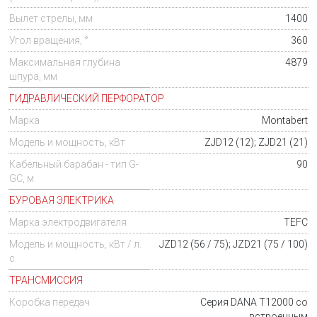
Вылет стрелы, мм
1400
Угол вращения, °
360
Максимальная глубина
4879
шпура, мм
ГИДРАВЛИЧЕСКИЙ ПЕРФОРАТОР
Марка
Montabert
Модель и мощность, кВт
ZJD12 (12); ZJD21 (21)
Кабельный барабан - тип G-
90
GC, м
БУРОВАЯ ЭЛЕКТРИКА
Марка электродвигателя
TEFC
Модель и мощность, кВт / л.
JZD12 (56 / 75); JZD21 (75 / 100)
с.
ТРАНСМИССИЯ
Коробка передач
Серия DANA T12000 со
встроенным