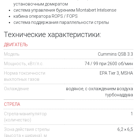
установочным домкратом
система управления бурением Montabert Intelsense
кабина оператора ROPS / FOPS
система поддержания параллельности стрелы
Технические характеристики:
ДВИГАТЕЛЬ
Модель
Cummins QSB 3.3
Мощность, кВт/л.с.
74 / 99 при 2600 об/мин
Норма токсичности
EPA Tier 3, MSHA
выхлопных газов
Охлаждение
водяное, с охлаждением воздуха
турбонаддува
СТРЕЛА
Стрела-манипулятор
1
(количество)
Зона действия стрелы
6,2 × 6,5
(высота × ширина), м