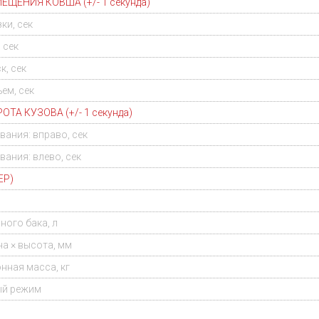
ЕЩЕНИЯ КОВША (+/- 1 секунда)
ки, сек
 сек
к, сек
ем, сек
ТА КУЗОВА (+/- 1 секунда)
вания: вправо, сек
ания: влево, сек
ЕР)
ного бака, л
на × высота, мм
нная масса, кг
ый режим