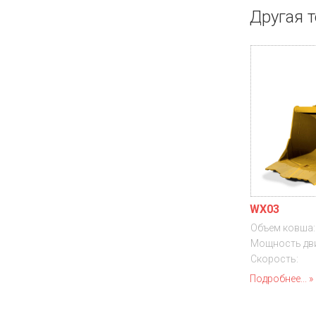
Другая т
WX03
Объем ковша:
Мощность дви
Скорость:
Подробнее...