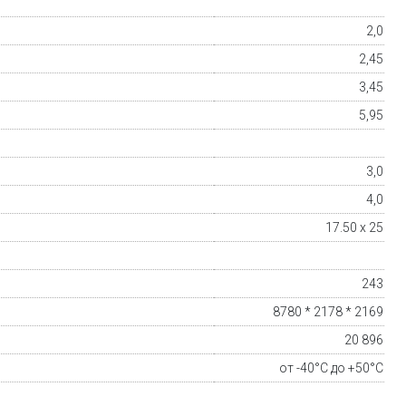
2,0
2,45
3,45
5,95
3,0
4,0
17.50 x 25
243
8780 * 2178 * 2169
20 896
от -40°C до +50°C