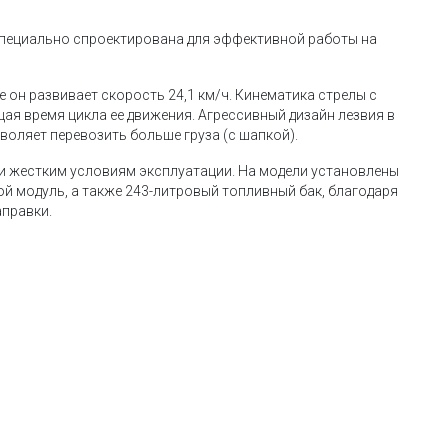
специально спроектирована для эффективной работы на
 он развивает скорость 24,1 км/ч. Кинематика стрелы с
щая время цикла ее движения. Агрессивный дизайн лезвия в
воляет перевозить больше груза (с шапкой).
и жестким условиям эксплуатации. На модели установлены
ой модуль, а также 243-литровый топливный бак, благодаря
аправки.