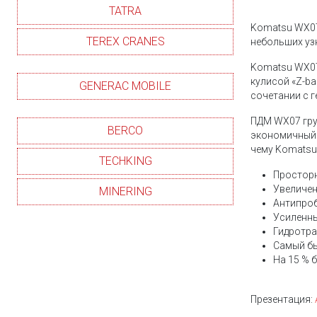
TATRA
Komatsu WX07
TEREX CRANES
небольших уз
Komatsu WX07
кулисой «Z-ba
GENERAC MOBILE
сочетании с г
ПДМ WX07 гру
BERCO
экономичный д
чему Komatsu
TECHKING
Просторн
Увеличен
MINERING
Антипро
Усиленн
Гидротр
Самый бы
На 15 % 
Презентация: