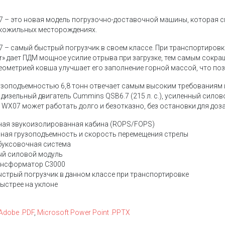
 – это новая модель погрузочно-доставочной машины, которая 
кожильных месторождениях.
 – самый быстрый погрузчик в своем классе. При транспортировке
r» дает ПДМ мощное усилие отрыва при загрузке, тем самым сокра
еометрией ковша улучшает его заполнение горной массой, что поз
зоподъемностью 6,8 тонн отвечает самым высоким требованиям 
изельный двигатель Cummins QSB6.7 (215 л. с.), усиленный силов
 WX07 может работать долго и безотказно, без остановки для доз
ая звукоизолированная кабина (ROPS/FOPS)
ная грузоподъемность и скорость перемещения стрелы
буксовочная система
ый силовой модуль
ансформатор C3000
стрый погрузчик в данном классе при транспортировке
быстрее на уклоне
Adobe .PDF
,
Microsoft Power Point .PPTX