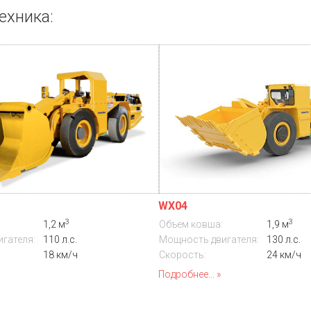
ехника:
WX04
3
3
Объем ковша:
1,9 м
1,2 м
Мощность двигателя:
130 л.с.
гателя:
110 л.с.
Скорость:
24 км/ч
18 км/ч
Подробнее...