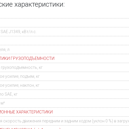
ские характеристики:
AE J1349, кВт/л.с.
ля, л
ТИКИ ГРУЗОПОДЪЕМНОСТИ
грузоподъемность, кг
е усилие, подъем, кг
е усилие, наклон, кг
о SAE, кг
 м³
ИОННЫЕ ХАРАКТЕРИСТИКИ
 скорость движения передним и задним ходом (уклон 0 %) в загр