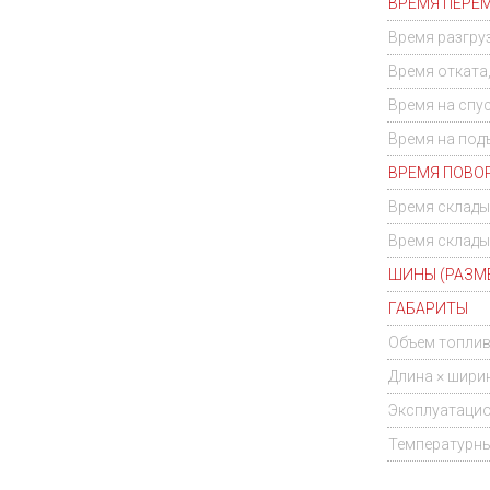
ВРЕМЯ ПЕРЕМ
Время разгруз
Время отката,
Время на спус
Время на подъ
ВРЕМЯ ПОВОРО
Время склады
Время складыв
ШИНЫ (РАЗМ
ГАБАРИТЫ
Объем топлив
Длина × шири
Эксплуатацио
Температурн