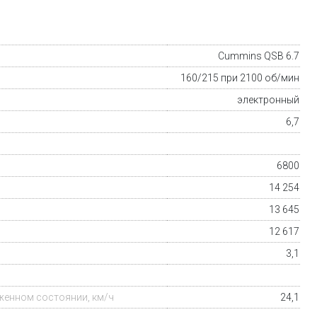
Cummins QSB 6.7
160/215 при 2100 об/мин
электронный
6,7
6800
14 254
13 645
12 617
3,1
уженном состоянии, км/ч
24,1