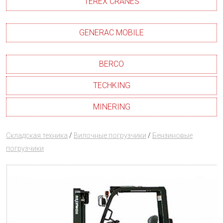
TEREX CRANES
GENERAC MOBILE
BERCO
TECHKING
MINERING
Складская техника
/
Вилочные погрузчики
/
Бензиновые
погрузчики