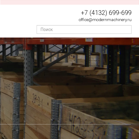
+7 (4132) 699-699
office@modernmachinery.ru