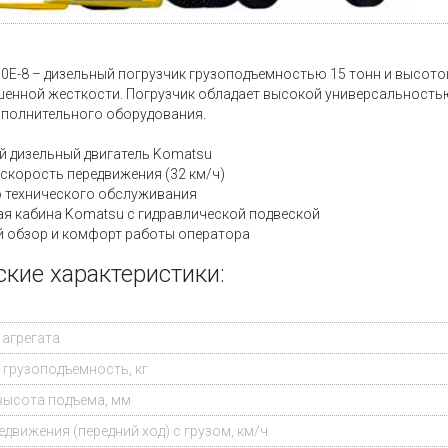
0Е-8 – дизельный погрузчик грузоподъемностью 15 тонн и высотой
енной жесткости. Погрузчик обладает высокой универсальность
ополнительного оборудования.
 дизельный двигатель Komatsu
скорость передвижения (32 км/ч)
 технического обслуживания
я кабина Komatsu с гидравлической подвеской
 обзор и комфорт работы оператора
ские характеристики:
 агрегата
грузоподъемность, кг
высота подъема, мм
движения (передний ход) с грузом, км/ч