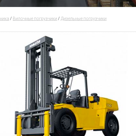
хника
/
Вилочные погрузчики
/
Дизельные погрузчики