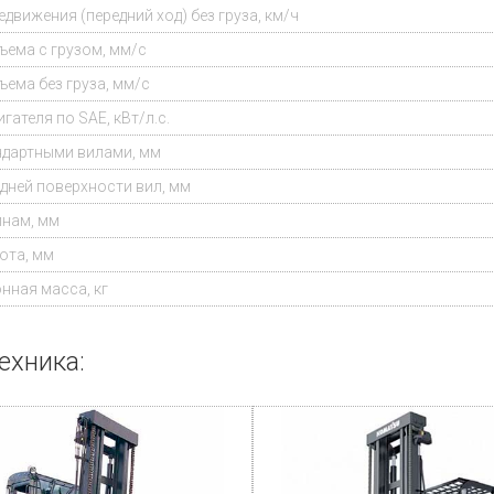
движения (передний ход) без груза, км/ч
ъема с грузом, мм/с
ъема без груза, мм/с
ателя по SAE, кВт/л.с.
ндартными вилами, мм
едней поверхности вил, мм
нам, мм
ота, мм
онная масса
, кг
ехника: