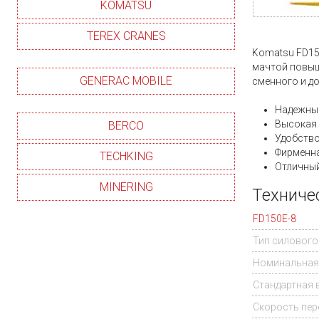
KOMATSU
TEREX CRANES
Komatsu FD15
мачтой повыш
GENERAC MOBILE
сменного и д
Надежный
Высокая 
BERCO
Удобство
Фирменна
TECHKING
Отличный
MINERING
Техниче
FD150E-8
Тип силового
Номинальная 
Стандартная 
Скорость пере