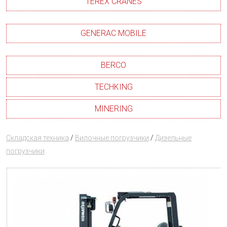
TEREX CRANES
GENERAC MOBILE
BERCO
TECHKING
MINERING
Складская техника
/
Вилочные погрузчики
/
Дизельные
погрузчики