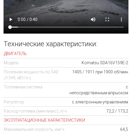
Технические характеристики:
ДВИГАТЕЛЬ
Модель
Komatsu SDA16V159E-2
Полезная мощность по SAE
1405 / 1911 при 1900 об/мин
J1349, кВт/л.с.
Топливная система
с
непосредственным впрыском
Регулятор
с электронным управлением
Расход топлива (мин/макс), л/ч
72,2 / 173,2
ЭКСПЛУАТАЦИОННЫЕ ХАРАКТЕРИСТИКИ
Максимальная скорость, км/ч
64,5