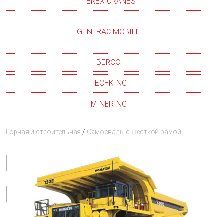
TEREX CRANES
GENERAC MOBILE
BERCO
TECHKING
MINERING
Горная и строительная
/
Самосвалы с жесткой рамой