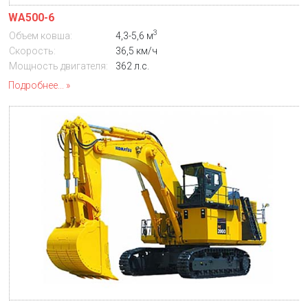
WA500-6
3
Объем ковша:
4,3-5,6 м
Скорость:
36,5 км/ч
Мощность двигателя:
362 л.с.
Подробнее...