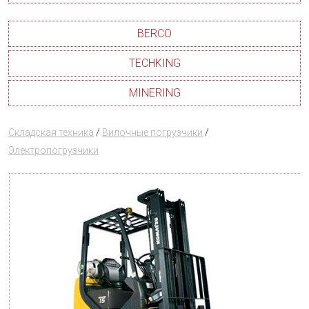
BERCO
TECHKING
MINERING
Складская техника
/
Вилочные погрузчики
/
Электропогрузчики