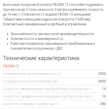
Вилочный погрузчик Komatsu FB20M-12 способен поднимать
груз весом до 2 тонн на высоту 3 метра и развивать скорость
до 16 км/ч. Отличается от модели FB20A-12 меньшими
габаритами и меньшим радиусом поворота (1690 мм).
Компактный, маневренный и удобный в управлении.
Экономичность при высокой производительности
Компактность и маневренность
Рабочие показатели, максимально приближенные к
показателям погрузчиков с ДВС
Технические характеристики:
FB20M-12
Номинальная грузоподъемность, кг
2000
Стандартная высота подъема, мм
3000
Скорость передвижения (передний ход) с грузом, км/ч
14
Скорость передвижения (передний ход) без груза, км/ч
16
Скорость подъема с грузом, мм/с
280