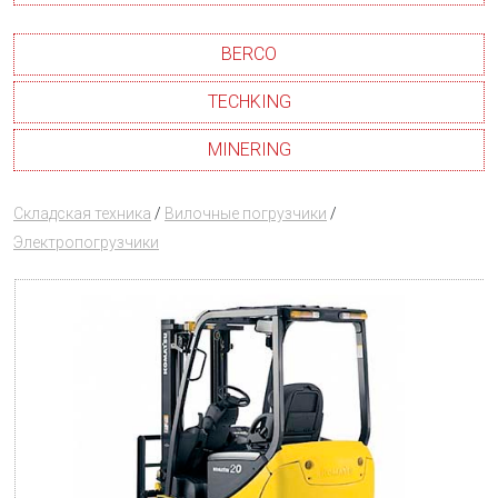
BERCO
TECHKING
MINERING
Складская техника
/
Вилочные погрузчики
/
Электропогрузчики