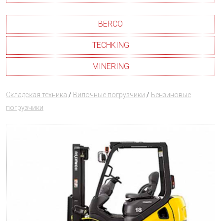
BERCO
TECHKING
MINERING
Складская техника
/
Вилочные погрузчики
/
Бензиновые
погрузчики