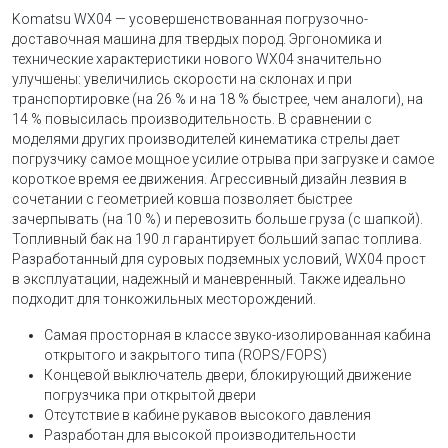
Komatsu WX04 — усовершенствованная погрузочно-
доставочная машина для твердых пород. Эргономика и
технические характеристики нового WX04 значительно
улучшены: увеличились скорости на склонах и при
транспортировке (на 26 % и на 18 % быстрее, чем аналоги), на
14 % повысилась производительность. В сравнении с
моделями других производителей кинематика стрелы дает
погрузчику самое мощное усилие отрыва при загрузке и самое
короткое время ее движения. Агрессивный дизайн лезвия в
сочетании с геометрией ковша позволяет быстрее
зачерпывать (на 10 %) и перевозить больше груза (с шапкой).
Топливный бак на 190 л гарантирует больший запас топлива.
Разработанный для суровых подземных условий, WX04 прост
в эксплуатации, надежный и маневренный. Также идеально
подходит для тонкожильных месторождений.
Самая просторная в классе звуко-изолированная кабина
открытого и закрытого типа (ROPS/FOPS)
Концевой выключатель двери, блокирующий движение
погрузчика при открытой двери
Отсутствие в кабине рукавов высокого давления
Разработан для высокой производительности