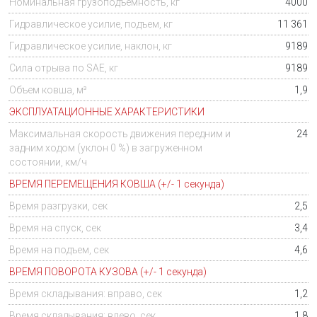
Номинальная грузоподъемность, кг
4000
Гидравлическое усилие, подъем, кг
11 361
Гидравлическое усилие, наклон, кг
9189
Сила отрыва по SAE, кг
9189
Объем ковша, м³
1,9
ЭКСПЛУАТАЦИОННЫЕ ХАРАКТЕРИСТИКИ
Максимальная скорость движения передним и
24
задним ходом (уклон 0 %) в загруженном
состоянии, км/ч
ВРЕМЯ ПЕРЕМЕЩЕНИЯ КОВША (+/- 1 секунда)
Время разгрузки, сек
2,5
Время на спуск, сек
3,4
Время на подъем, сек
4,6
ВРЕМЯ ПОВОРОТА КУЗОВА (+/- 1 секунда)
Время складывания: вправо, сек
1,2
Время складывания: влево, сек
1,8