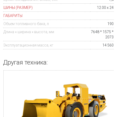
ШИНЫ (РАЗМЕР)
12.00 x 24
ГАБАРИТЫ
Объем топливного бака, л
190
Длина × ширина × высота, мм
7648 * 1575 *
2073
Эксплуатационная масса, кг
14 560
Другая техника: